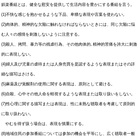
娯楽番組とは、健全な慰安を提供して生活内容を豊かにする番組を言う。
(1)不快な感じを抱かせるような下品、卑猥な表現や言葉を使わない。
(2)肉体的、精神的な欠陥に触れなければならないときには、同じ欠陥に悩
む人々の感情を刺激しないように注意する。
(3)殺人、拷問、暴力等の残虐行為、その他肉体的､精神的苦痛を誇大に刺激
的に表現しない。
(4)婦人及び児童の虐待または人身売買を是認するような表現またはその詳
細な描写はさける。
(5)麻薬及び覚醒剤の使用に関する表現は、原則として避ける。
(6)自殺、心中その他人命を軽視するような表現または取り扱いをしない。
(7)性心理に関する描写または表現は、性に未熟な聴取者を考慮して原則的
に取り扱わない。
やむを得ず扱う場合は、表現を慎重にする。
(8)地域住民の参加番組については参加の機会を平等にし、広く聴取者一般