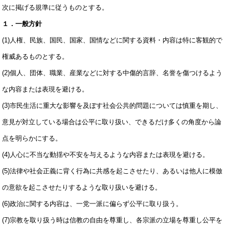
スポンサー募集
次に掲げる規準に従うものとする。
スポンサー募集
１．一般方針
放送料金
(1)人権、民族、国民、国家、国情などに関する資料・内容は特に客観的で
権威あるものとする。
(2)個人、団体、職業、産業などに対する中傷的言辞、名誉を傷つけるよう
な内容または表現を避ける。
(3)市民生活に重大な影響を及ぼす社会公共的問題については慎重を期し、
意見が対立している場合は公平に取り扱い、できるだけ多くの角度から論
点を明らかにする。
(4)人心に不当な動揺や不安を与えるような内容または表現を避ける。
(5)法律や社会正義に背く行為に共感を起こさせたり、あるいは他人に模倣
の意欲を起こさせたりするような取り扱いを避ける。
(6)政治に関する内容は、一党一派に偏らず公平に取り扱う。
(7)宗教を取り扱う時は信教の自由を尊重し、各宗派の立場を尊重し公平を