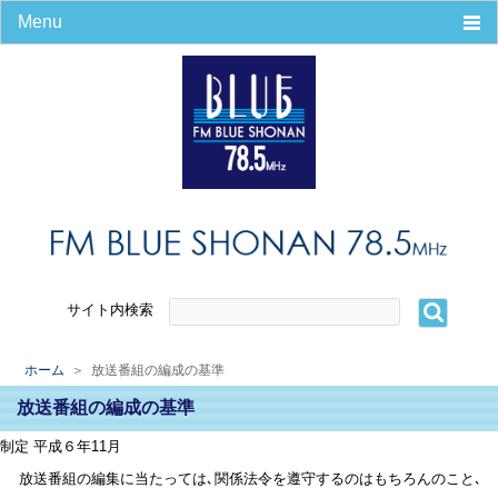
Menu
ホーム
番組
タイムテーブル
パーソナリティ
番組＆コーナー
リンク集
リクエスト
会社案内
エリアマップ
サイト内検索
会社概要
放送番組の編成の基準
ホーム
＞ 放送番組の編成の基準
災害時の緊急放送
放送番組の編成の基準
プライバシーポリシー
番組審議会議事録
制定 平成６年11月
パーソナリティ募集
放送番組の編集に当たっては､関係法令を遵守するのはもちろんのこと､