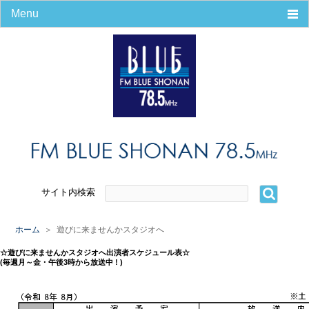
Menu
ホーム
番組
タイムテーブル
パーソナリティ
番組＆コーナー
リンク集
リクエスト
会社案内
エリアマップ
サイト内検索
会社概要
放送番組の編成の基準
ホーム
＞ 遊びに来ませんかスタジオへ
災害時の緊急放送
☆遊びに来ませんかスタジオへ出演者スケジュール表☆
プライバシーポリシー
(毎週月～金・午後3時から放送中 ! )
番組審議会議事録
パーソナリティ募集