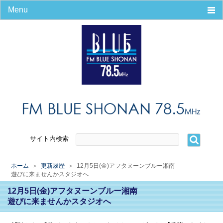
Menu
ホーム
番組
タイムテーブル
パーソナリティ
番組＆コーナー
リンク集
リクエスト
会社案内
エリアマップ
サイト内検索
会社概要
放送番組の編成の基準
ホーム
＞
更新履歴
＞ 12月5日(金)アフタヌーンブルー湘南
災害時の緊急放送
遊びに来ませんかスタジオへ
プライバシーポリシー
12月5日(金)アフタヌーンブルー湘南
番組審議会議事録
遊びに来ませんかスタジオへ
パーソナリティ募集