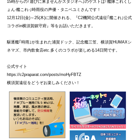
15時からの｢遊びに来ませんかスタジオへ｣のゲストは｢艦隊これくし
スポンサー募集
スポンサー募集
ょん-艦これ-｣時雨役の声優・タニベユミさんです！
放送料金
12月12日(金)～25(木)に開催される、『C2機関公式遠征｢艦これ｣公式
コラボin横須賀鎮守府』等をお話いただきます。
駆逐艦｢時雨｣が生まれた浦賀ドック、記念艦三笠、横須賀HUMAXシ
ネマズ、市内飲食店etc.多くのコラボが楽しめる14日間です。
公式サイト
https://c2praparat.com/posts/moHyFBTZ
横須賀遠征をどうぞお楽しみください！