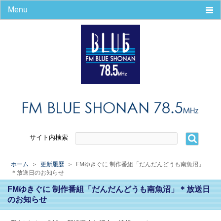
Menu
ホーム
番組
タイムテーブル
パーソナリティ
番組＆コーナー
リンク集
リクエスト
会社案内
エリアマップ
サイト内検索
会社概要
放送番組の編成の基準
ホーム
＞
更新履歴
＞ FMゆきぐに 制作番組「だんだんどうも南魚沼」
災害時の緊急放送
＊放送日のお知らせ
プライバシーポリシー
FMゆきぐに 制作番組「だんだんどうも南魚沼」＊放送日
番組審議会議事録
のお知らせ
パーソナリティ募集