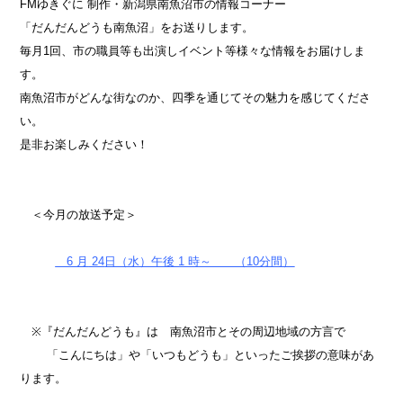
FMゆきぐに 制作・新潟県南魚沼市の情報コーナー
スポンサー募集
スポンサー募集
「だんだんどうも南魚沼」をお送りします。
放送料金
毎月1回、市の職員等も出演しイベント等様々な情報をお届けしま
す。
南魚沼市がどんな街なのか、四季を通じてその魅力を感じてくださ
い。
是非お楽しみください！
＜今月の放送予定＞
6
月
24
日（水）午後 1 時～ （10分間）
※『だんだんどうも』は 南魚沼市とその周辺地域の方言で
「こんにちは」や「いつもどうも」といったご挨拶の意味があ
ります。