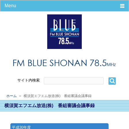
Menu
ホーム
番組
タイムテーブル
パーソナリティ
番組＆コーナー
リンク集
リクエスト
会社案内
エリアマップ
サイト内検索
会社概要
放送番組の編成の基準
ホーム
＞ 横須賀エフエム放送(株) 番組審議会議事録
災害時の緊急放送
横須賀エフエム放送(株) 番組審議会議事録
プライバシーポリシー
番組審議会議事録
パーソナリティ募集
平成30年度